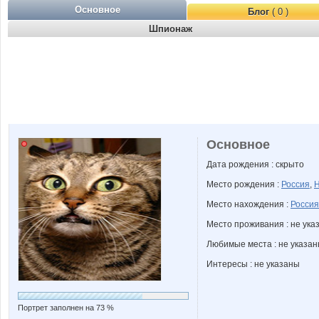
Основное
Блог
( 0 )
Шпионаж
Основное
Дата рождения : скрыто
Место рождения :
Россия
,
Н
Место нахождения :
Россия
Место проживания : не ука
Любимые места : не указа
Интересы : не указаны
Портрет заполнен на 73 %