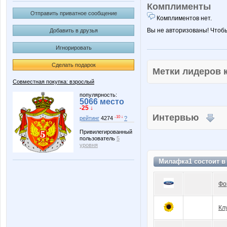
Комплименты
Отправить приватное сообщение
Комплиментов нет.
Вы не авторизованы! Чтоб
Добавить в друзья
Игнорировать
Сделать подарок
Метки лидеров
Совместная покупка: взрослый
популярность:
5066 место
-25 ↓
Интервью
-10 ↓
рейтинг
4274
?
Привилегированный
пользователь
5
уровня
Милафка1 состоит 
Фо
Кл