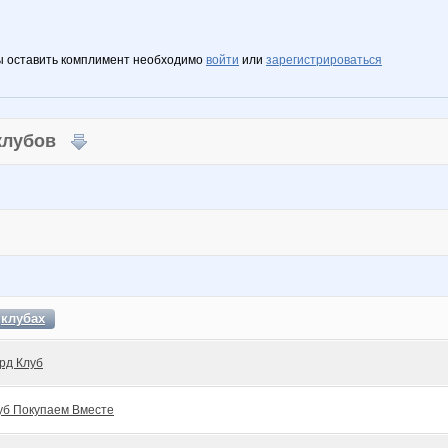
ы оставить комплимент необходимо
войти
или
зарегистрироваться
 клубов
в
клубах
рд Клуб
уб Покупаем Вместе