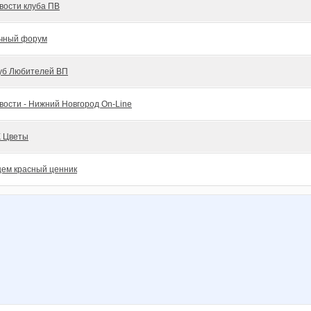
вости клуба ПВ
чный форум
уб Любителей ВП
вости - Нижний Новгород On-Line
 Цветы
ем красный ценник