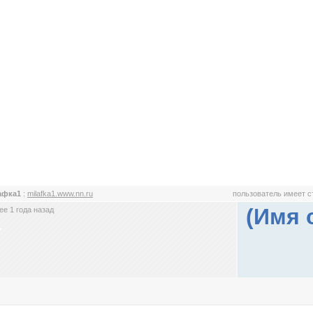
афка1
:
milafka1.www.nn.ru
пользователь имеет 
(Имя 
е 1 года назад