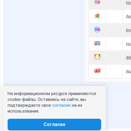
Но
Да
Кл
Но
ЖК
Ищ
На информационном ресурсе применяются
Статистика портрета:
cookie-файлы. Оставаясь на сайте, вы
подтверждаете свое
согласие
на их
сейчас просматривают портрет - 0
использование.
зарегистрированные пользователи
посетившие портрет за 7 дней - 0
Согласен