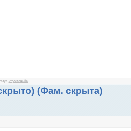
статус
«трастовый»
скрыто) (Фам. скрыта)